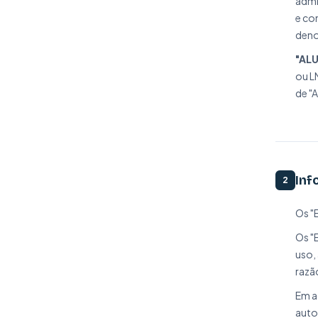
admi
e co
deno
"AL
ou L
de "
Inf
2
Os "
Os "
uso,
razã
Em a
auto