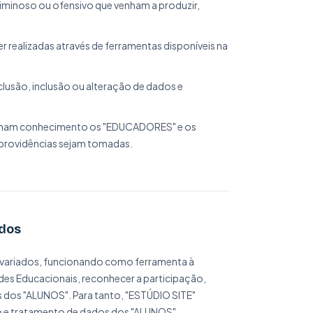
iminoso ou ofensivo que venham a produzir,
realizadas através de ferramentas disponíveis na
usão, inclusão ou alteração de dados e
tenham conhecimento os "EDUCADORES" e os
 providências sejam tomadas.
ados
variados, funcionando como ferramenta à
es Educacionais, reconhecer a participação,
 dos "ALUNOS". Para tanto, "ESTÚDIO SITE"
o e tratamento de dados dos "ALUNOS".