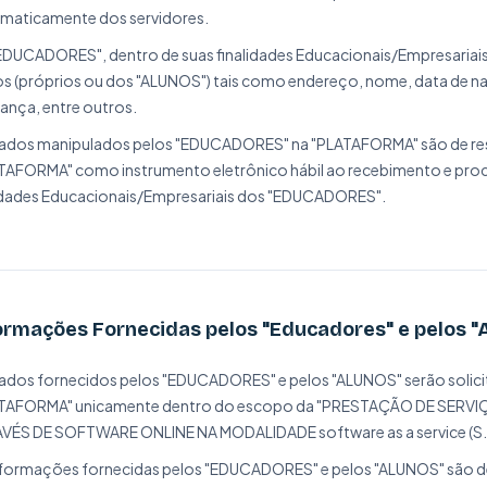
maticamente dos servidores.
EDUCADORES", dentro de suas finalidades Educacionais/Empresariais, te
s (próprios ou dos "ALUNOS") tais como endereço, nome, data de n
ança, entre outros.
ados manipulados pelos "EDUCADORES" na "PLATAFORMA" são de res
TAFORMA" como instrumento eletrônico hábil ao recebimento e proc
idades Educacionais/Empresariais dos "EDUCADORES".
ormações Fornecidas pelos "Educadores" e pelos "
ados fornecidos pelos "EDUCADORES" e pelos "ALUNOS" serão solicit
TAFORMA" unicamente dentro do escopo da "PRESTAÇÃO DE SERV
VÉS DE SOFTWARE ONLINE NA MODALIDADE software as a service (S.A
nformações fornecidas pelos "EDUCADORES" e pelos "ALUNOS" são de