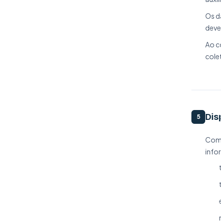
Os d
deve
Ao c
colet
Dis
5
Como
info