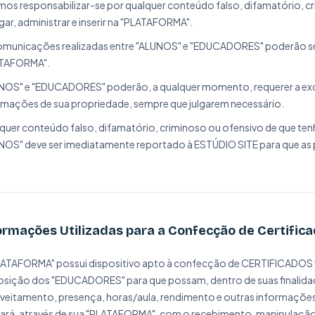
os responsabilizar-se por qualquer conteúdo falso, difamatório, cr
gar, administrar e inserir na "PLATAFORMA".
omunicações realizadas entre "ALUNOS" e "EDUCADORES" poderão ser 
TAFORMA".
NOS" e "EDUCADORES" poderão, a qualquer momento, requerer a excl
rmações de sua propriedade, sempre que julgarem necessário.
quer conteúdo falso, difamatório, criminoso ou ofensivo de que 
NOS" deve ser imediatamente reportado à ESTÚDIO SITE para que as
ormações Utilizadas para a Confecção de Certific
LATAFORMA" possui dispositivo apto à confecção de CERTIFICADOS 
osição dos "EDUCADORES" para que possam, dentro de suas finalidad
veitamento, presença, horas/aula, rendimento e outras informações
liará, através de sua "PLATAFORMA", com o recebimento, manipulaçã