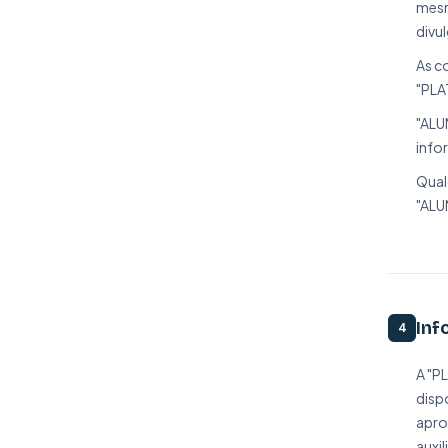
mesm
divul
As c
"PLA
"ALU
info
Qual
"ALU
Inf
4
A "P
disp
apro
auxi