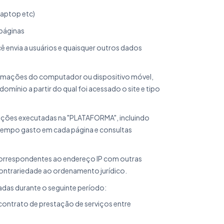
laptop etc)
 páginas
ê envia a usuários e quaisquer outros dados
ormações do computador ou dispositivo móvel,
omínio a partir do qual foi acessado o site e tipo
ações executadas na "PLATAFORMA", incluindo
e tempo gasto em cada página e consultas
correspondentes ao endereço IP com outras
ntrariedade ao ordenamento jurídico.
as durante o seguinte período:
contrato de prestação de serviços entre