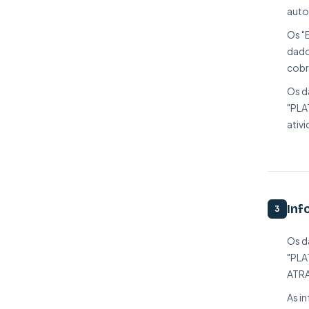
auto
Os "
dado
cobr
Os d
"PLA
ativ
Inf
3
Os d
"PLA
ATRA
As i