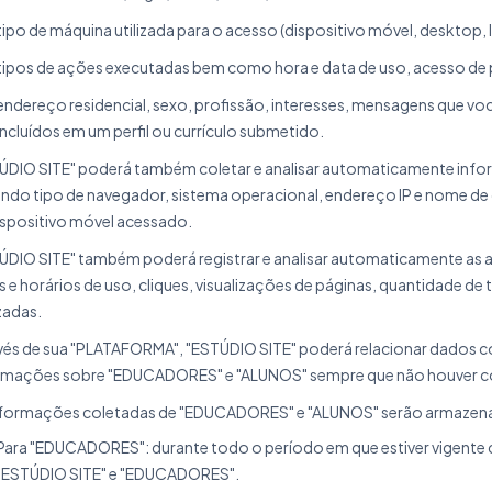
tipo de máquina utilizada para o acesso (dispositivo móvel, desktop, 
tipos de ações executadas bem como hora e data de uso, acesso de
endereço residencial, sexo, profissão, interesses, mensagens que voc
incluídos em um perfil ou currículo submetido.
ÚDIO SITE" poderá também coletar e analisar automaticamente inf
uindo tipo de navegador, sistema operacional, endereço IP e nome de d
ispositivo móvel acessado.
ÚDIO SITE" também poderá registrar e analisar automaticamente as 
s e horários de uso, cliques, visualizações de páginas, quantidade d
zadas.
vés de sua "PLATAFORMA", "ESTÚDIO SITE" poderá relacionar dados 
rmações sobre "EDUCADORES" e "ALUNOS" sempre que não houver co
nformações coletadas de "EDUCADORES" e "ALUNOS" serão armazenad
Para "EDUCADORES": durante todo o período em que estiver vigente 
"ESTÚDIO SITE" e "EDUCADORES".