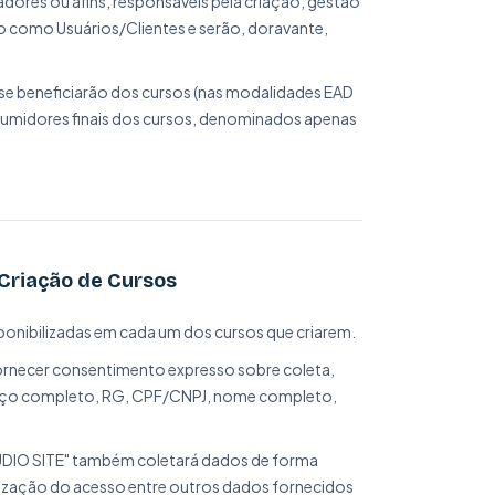
dores ou afins, responsáveis pela criação, gestão
o como Usuários/Clientes e serão, doravante,
se beneficiarão dos cursos (nas modalidades EAD
sumidores finais dos cursos, denominados apenas
Criação de Cursos
onibilizadas em cada um dos cursos que criarem.
rnecer consentimento expresso sobre coleta,
reço completo, RG, CPF/CNPJ, nome completo,
TÚDIO SITE" também coletará dados de forma
alização do acesso entre outros dados fornecidos