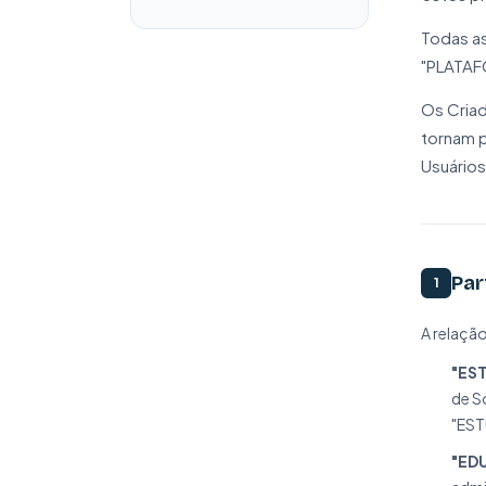
Todas as
"PLATAF
Os Criad
tornam p
Usuários
Par
1
A relaçã
"EST
de S
"EST
"ED