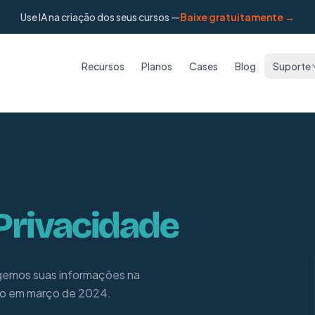
Use IA na criação dos seus cursos —
Baixe gratuitamente →
Recursos
Planos
Cases
Blog
Suporte
Privacidade
gemos suas informações na
do em março de 2024.