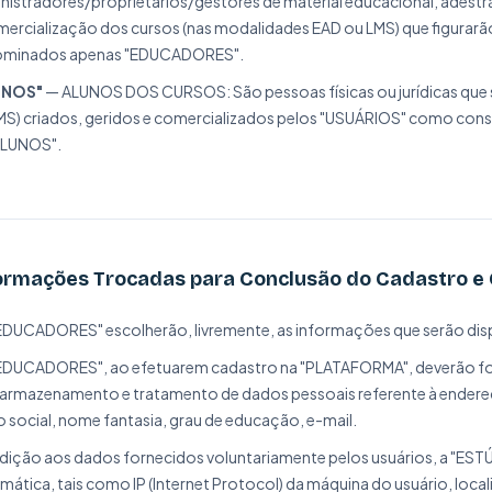
nistradores/proprietários/gestores de material educacional, adestra
mercialização dos cursos (nas modalidades EAD ou LMS) que figurarã
minados apenas "EDUCADORES".
UNOS"
— ALUNOS DOS CURSOS: São pessoas físicas ou jurídicas que 
MS) criados, geridos e comercializados pelos "USUÁRIOS" como con
ALUNOS".
ormações Trocadas para Conclusão do Cadastro e 
EDUCADORES" escolherão, livremente, as informações que serão disp
EDUCADORES", ao efetuarem cadastro na "PLATAFORMA", deverão fo
 armazenamento e tratamento de dados pessoais referente à ende
o social, nome fantasia, grau de educação, e-mail.
dição aos dados fornecidos voluntariamente pelos usuários, a "ES
mática, tais como IP (Internet Protocol) da máquina do usuário, loc