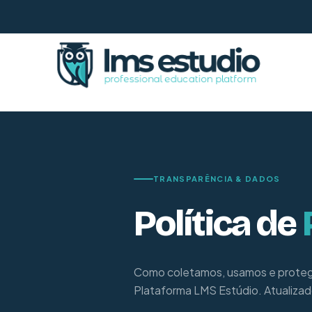
TRANSPARÊNCIA & DADOS
Política de
Como coletamos, usamos e prote
Plataforma LMS Estúdio. Atualiza