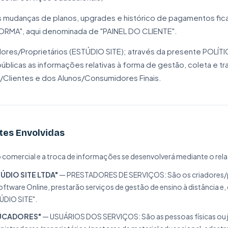
 mudanças de planos, upgrades e histórico de pagamentos ficar
ORMA", aqui denominada de "PAINEL DO CLIENTE".
ores/Proprietários (ESTÚDIO SITE); através da presente POLÍ
úblicas as informações relativas à forma de gestão, coleta e 
/Clientes e dos Alunos/Consumidores Finais.
tes Envolvidas
o comercial e a troca de informações se desenvolverá mediante o r
ÚDIO SITE LTDA"
— PRESTADORES DE SERVIÇOS: São os criadores/pr
oftware Online, prestarão serviços de gestão de ensino à distância 
ÚDIO SITE".
UCADORES"
— USUÁRIOS DOS SERVIÇOS: São as pessoas físicas ou jur