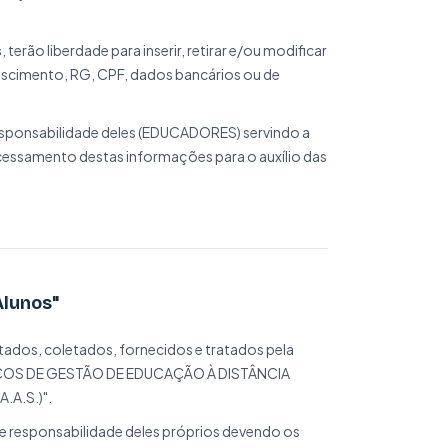
rão liberdade para inserir, retirar e/ou modificar
ascimento, RG, CPF, dados bancários ou de
ponsabilidade deles (EDUCADORES) servindo a
essamento destas informações para o auxílio das
Alunos"
ados, coletados, fornecidos e tratados pela
IÇOS DE GESTÃO DE EDUCAÇÃO À DISTÂNCIA
.A.S.)".
 responsabilidade deles próprios devendo os