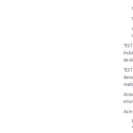
"EST
incl
de d
"EST
data
reali
Atra
info
As i